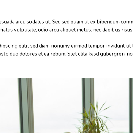
esuada arcu sodales ut. Sed sed quam ut ex bibendum comm
mattis vulputate, odio arcu aliquet metus, nec dapibus risus 
dipscing elitr, sed diam nonumy eirmod tempor invidunt ut 
usto duo dolores et ea rebum. Stet clita kasd gubergren, n