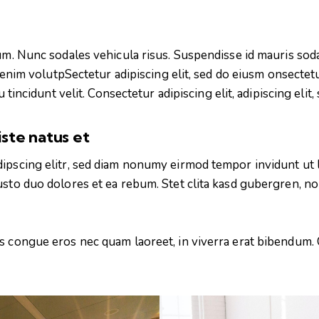
um. Nunc sodales vehicula risus. Suspendisse id mauris sodal
is enim volutpSectetur adipiscing elit, sed do eiusm onsectet
 tincidunt velit. Consectetur adipiscing elit, adipiscing elit,
iste natus et
dipscing elitr, sed diam nonumy eirmod tempor invidunt ut 
usto duo dolores et ea rebum. Stet clita kasd gubergren, n
 congue eros nec quam laoreet, in viverra erat bibendum. Cr