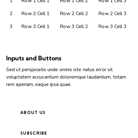
1
Row 1 Cell 1
Row 1 Cell 2
Row 1 Cell 3
2
Row 2 Cell 1
Row 2 Cell 2
Row 2 Cell 3
3
Row 3 Cell 1
Row 3 Cell 2
Row 3 Cell 3
Inputs and Buttons
Sed ut perspiciatis unde omnis iste natus error sit
voluptatem accusantium doloremque laudantium, totam
rem aperiam, eaque ipsa quae.
ABOUT US
SUBSCRIBE