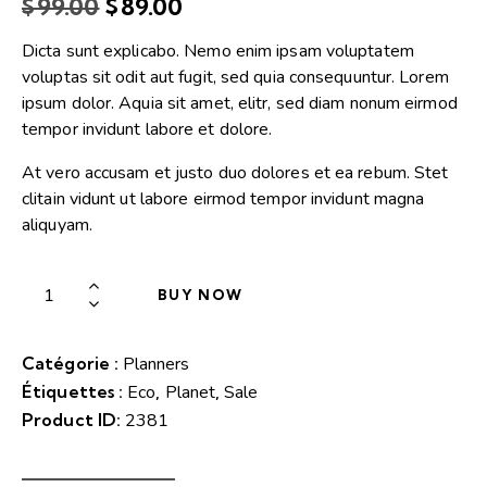
$
99.00
$
89.00
4.00
sur 5
basé
Dicta sunt explicabo. Nemo enim ipsam voluptatem
sur
notatio
voluptas sit odit aut fugit, sed quia consequuntur. Lorem
n
ipsum dolor. Aquia sit amet, elitr, sed diam nonum eirmod
client
tempor invidunt labore et dolore.
At vero accusam et justo duo dolores et ea rebum. Stet
clitain vidunt ut labore eirmod tempor invidunt magna
aliquyam.
BUY NOW
Catégorie :
Planners
Étiquettes :
Eco
,
Planet
,
Sale
Product ID:
2381