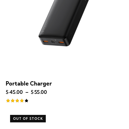
Portable Charger
$
45.00
–
$
55.00
Note
4.00
sur 5
OUT OF STOCK